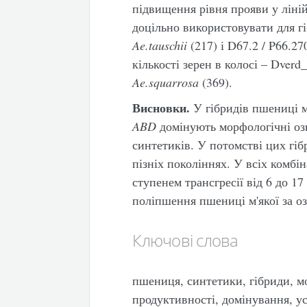
підвищення рівня прояви у ліній
доцільно використовувати для гі
Ae
.
tauschii
(217) і D67.2 / P66.27
кількості зерен в колосі – Dverd
Ae
.
squarrosa
(369).
Висновки.
У гібридів пшениці м
ABD
домінують морфологічні оз
синтетиків. У потомстві цих гіб
пізніх поколіннях. У всіх комбі
ступенем трансгресії від 6 до 1
поліпшення пшениці м'якої за о
Ключові слова
пшениця, синтетики, гібриди, м
продуктивності, домінування, у