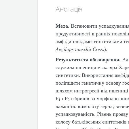
Анотація
Мета.
Встановити успадкування 
продуктивності в ранніх поколі
-с
амфідиплоїдами
интетиками ге
Aegilops
tauschii
Coss.).
Результати та обговорення.
Вив
служила пшениця м'яка яра Хар
синтетики. Використання амфід
поліпшити генетичну основу гос
шляхом интрогресії від пшениці 
F
і F
гібридів за морфологічни
1
2
важкістю вимолоту зерна; визнач
успадковуваність. Рівень прояву
колосу батьківських синтетиків