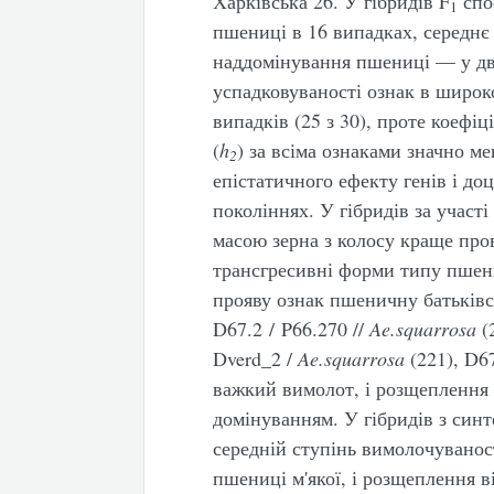
Харківська 26. У гібридів F
спо
1
пшениці в 16 випадках, середнє
наддомінування пшениці — у дв
успадковуваності ознак в широко
випадків (25 з 30), проте коефіц
(
h
) за всіма ознаками значно м
2
епістатичного ефекту генів і доц
поколіннях. У гібридів за участі
масою зерна з колосу краще про
трансгресивні форми типу пшени
прояву ознак пшеничну батьківс
D67.2 / P66.270 //
Ae
.
squarrosa
(2
Dverd_2 /
Ae
.
squarrosa
(221), D67
важкий вимолот, і розщеплення 
домінуванням. У гібридів з синт
середній ступінь вимолочуванос
пшениці м'якої, і розщеплення в