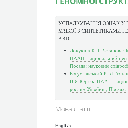
ГЕНОМНОЇ СТРУКТ
УСПАДКУВАННЯ ОЗНАК У Г
М'ЯКОЇ З СИНТЕТИКАМИ Г
ABD
Докукіна К. І. Установа:
НААН Національний центр
Посада: науковий співроб
Богуславський Р. Л. Уста
В.Я.Юр'єва НААН Націона
рослин України , Посада:
Мова статті
English