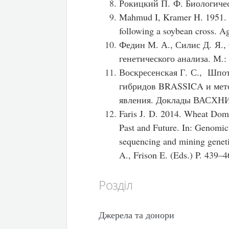
Рокицкий П. Ф. Биологичес
Mahmud I, Kramer H. 1951. Se
following a soybean cross. A
Федин М. А., Силис Д. Я.,
генетического анализа. М.:
Воскресенская Г. С., Шпот
гибридов BRASSICA и мето
явления. Доклады ВАСХНИЛ
Faris J. D. 2014. Wheat Dome
Past and Future. In: Genomic
sequencing and mining geneti
A., Frison E. (Eds.) P. 439–
Розділ
Джерела та донори