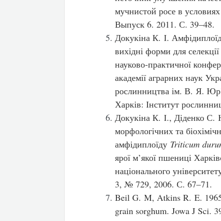
мучнистой росе в условия
Выпуск 6. 2011. С. 39–48.
Докукіна К. І. Амфідипло
вихідні форми для селекції
науково-практичної конфер
академії аграрних наук Укр
рослинництва ім. В. Я. Юр
Харків: Інститут рослинни
Докукіна К. І., Діденко С.
морфологічних та біохіміч
амфідиплоїду
Triticum dur
ярої м’якої пшениці Харків
національного університету 
3, № 729, 2006. С. 67–71.
Beil G. M, Atkins R. E. 1965.
grain sorghum. Jowa J Sci. 3