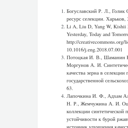
Богуславский Р. Л., Голик 
ресурс селекции. Харьков, 
Li A, Liu D, Yang W, Kishii
Yesterday, Today and Tomorr
http://creativecommons.org/li
10.1016/j.eng.2018.07.001
Потоцкая И. В., Шаманин В
Моргунов А. И. Синтетиче
качества зерна в селекции
государственной сельскохо
63.
Лапочкина И. Ф., Адхам А
Н. Р., Жемчужина А. И. Оц
коллекции синтетической 
устойчивости к бурой ржав
источник улучшения качес