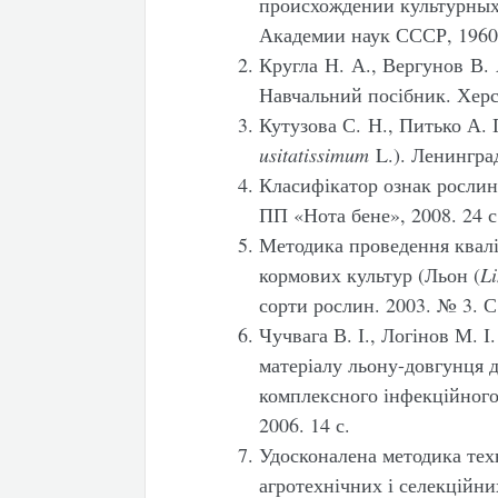
происхождении культурных
Академии наук СССР, 1960.
Кругла Н. А., Вергунов В. 
Навчальний посібник. Херсо
Кутузова С. Н., Питько А. 
usitatissimum
L.). Ленингра
Класифікатор ознак росли
ПП «Нота бене», 2008. 24 с
Методика проведення квалі
кормових культур (Льон (
L
сорти рослин. 2003. № 3. С
Чучвага В. І., Логінов М. 
матеріалу льону-довгунця д
комплексного інфекційного 
2006. 14 с.
Удосконалена методика тех
агротехнічних і селекційних