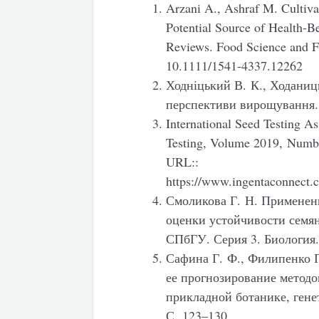
Arzani A., Ashraf M. Cultiv
Potential Source of Health-B
Reviews. Food Science and Fo
10.1111/1541-4337.12262
Ходніцький В. К., Ходаниць
перспективи вирощування.
International Seed Testing As
Testing, Volume 2019, Numbe
URL::
https://www.ingentaconnect.
Смоликова Г. Н. Применени
оценки устойчивости семян
СПбГУ. Серия 3. Биология.
Сафина Г. Ф., Филипенко Г
ее прогнозирование методо
прикладной ботанике, гене
С. 123–130.