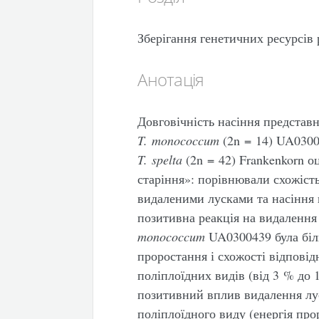
Зберігання генетичних ресурсів
Анотація
Довговічність насіння представ
T. monococcum
(2n = 14) UA030
T. spelta
(2n = 42) Frankenkorn 
старіння»: порівнювали схожість
видаленими лусками та насіння 
позитивна реакція на видалення
monococcum
UA0300439 була біль
проростання і схожості відповідн
поліплоїдних видів (від 3 % до 
позитивний вплив видалення лус
поліплоїдного виду (енергія про