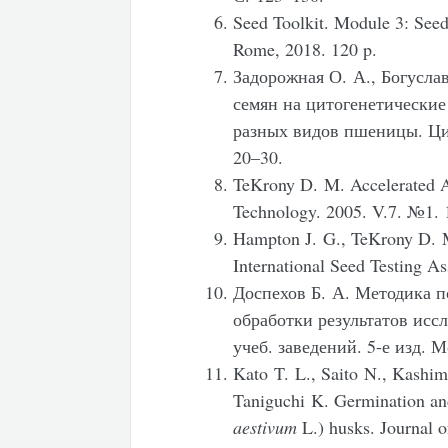
Seed Toolkit. Module 3: Seed
Rome, 2018. 120 p.
Задорожная О. А., Богусла
семян на цитогенетические
разных видов пшеницы. Цит
20–30.
TeKrony D. M. Accelerated Ag
Technology. 2005. V.7. №1.
Hampton J. G., TeKrony D. M
International Seed Testing As
Доспехов Б. А. Методика п
обработки результатов иссл
учеб. заведений. 5-е изд. 
Kato T. L., Saito N., Kashim
Taniguchi K. Germination and
aestivum
L.) husks. Journal o