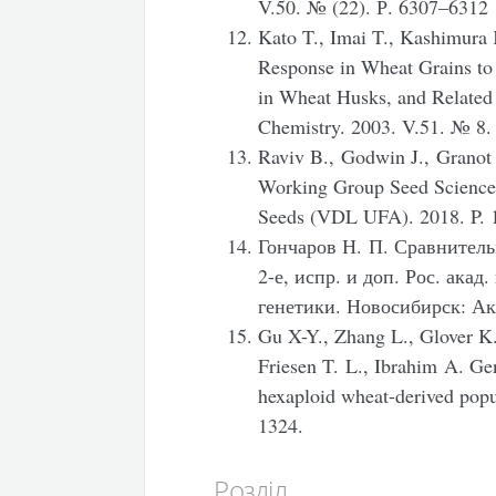
V.50. № (22). Р. 6307–6312
Kato T., Imai T., Kashimura 
Response in Wheat Grains to 
in Wheat Husks, and Related
Chemistry. 2003. V.51. № 8.
Raviv B., Godwin J., Granot 
Working Group Seed Science
Seeds (VDL UFA). 2018. P. 
Гончаров Н. П. Сравнитель
2-е, испр. и доп. Рос. акад
генетики. Новосибирск: Ака
Gu
X-Y., Zhang
L., Glover
K.
Friesen
T. L., Ibrahim A. Gen
hexaploid wheat-derived pop
1324.
Розділ