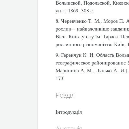
Волынской, Подольской, Киевско
ун-т, 1869. 308 с.
8. Черевченко Т. М., Мороз П. А
рослин – найважливіше завдання
Вісн. Київ. ун-ту їм. Тараса Ше
рослинного різноманіття. Київ, 1
9. Геренчук К. И. Область Вол
географическое районирование У
Маринина А. М., Лянько А. И.). 
173.
Розділ
Інтродукція
Анотація