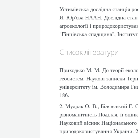
Устимівська дослідна станція р
Я. Юр'єва НААН, Дослідна станц
агроекології і природокористув
"Гінцівська спадщина", Інститу
Список літератури
Приходько М. М. До теорії екол
геосистем. Наукові записки Терн
університету ім. Володимира Гна
186.
2. Мудрак О. В., Білявський Г.
різноманітність Поділля, її оцін
Науковий вісник Національного у
природокористування України. 2