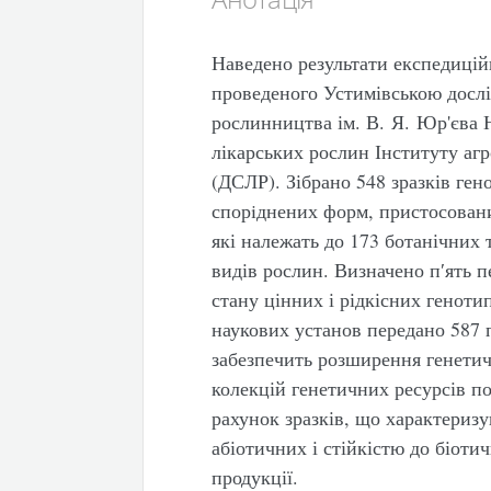
Наведено результати експедицій
проведеного Устимівською досл
рослинництва ім. В. Я. Юр'єва
лікарських рослин Інституту аг
(ДСЛР). Зібрано 548 зразків ге
спорiднених форм, пристосовани
які належать до 173 ботанічних 
видів рослин. Визначено п′ять 
стану цінних і рідкісних геноти
наукових установ передано 587 п
забезпечить розширення генетич
колекцій генетичних ресурсів по
рахунок зразків, що характериз
абіотичних і стійкістю до біоти
продукції.