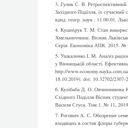
3. Гулик С. В. Ретроспективний
Західного Поділля, їх сучасний с
канд. геогр. наук : 11.00.01. Льві
4. Кушнірук Т. М. Стан викорис
Хмельниччини. Вісник Львівсько
Серія: Економіка АПК. 2015. № 2
5. Ушкаленко І. М. Аналіз раці
у Вінницькій області. Ефективн
http://www.economy.nayka.com.u
18.10.2019). doi: 10.32702/2307-
6. Кулібаба Д. О. Овчинникова 
Східного Поділля Вісник студен
Василя Стуса. Том 1. № 11, 2019
7. Рогович А. С. Обозрение се
входящих в состав флоры губерн