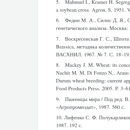
5. Mahmud I., Kramer H. Segregati
a soybean cross. Agron. S. 1951. 
6. Федин М. А., Силис Д. Я., 
генетического анализа. Москва: 
7. Воскресенская Г. С., Шпота 
Brassica, методика количественн
ВАСХНИЛ. 1967. № 7. С. 18–19
8. Mackey J. M. Wheat: its conce
Nachit M. M, Di Fonzo N., Araus J.
Durum wheat breeding: current app
Food Products Press. 2005. P. 3–6
9. Пшеницы мира / Под ред. В.
«Агропромиздат», 1987. 560 с.
10. Лифенко С. Ф. Полукарлико
1987. 192 с.