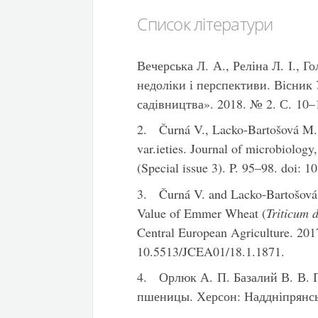
Список літератури
Вечерська Л. А., Реліна Л. І., Г
недоліки і перспективи. Вісник
садівництва». 2018. № 2. С. 10–
2. Čurná V., Lacko-Bartošová M. N
var.ieties. Journal of microbiology
(Special issue 3). P. 95–98. doi: 
3. Čurná V. and Lacko-Bartošová
Value of Emmer Wheat (
Triticum 
Central European Agriculture. 201
10.5513/JCEA01/18.1.1871.
4. Орлюк А. П. Базалий В. В.
пшеницы. Херсон: Наддніпрянськ