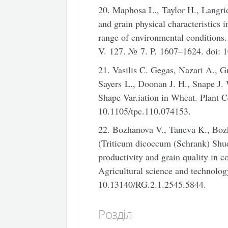
20. Maphosa L., Taylor H., Langrid
and grain physical characteristics
range of environmental conditions.
V. 127. № 7. P. 1607–1624. doi: 
21. Vasilis C. Gegas, Nazari A., Gr
Sayers L., Doonan J. H., Snape J.
Shape Var.iation in Wheat. Plant C
10.1105/tpc.110.074153.
22. Bozhanova V., Taneva K., Boz
(Triticum dicoccum (Schrank) Shuebl
productivity and grain quality in
Agricultural science and technolog
10.13140/RG.2.1.2545.5844.
Розділ