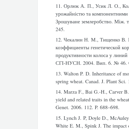
11. Орлюк А. П., Усик Л. О., Ко
урожайністю та компонентними 
Зрошуване землеробство. Між. те
245.
12. Чекалин Н. М., Тищенко В. 
коэффициенты генетической ко
продуктивности колоса у линий 
СГІ-НУСН. 2004. Вип. 6. № 46. 
13. Walton P. D. Inheritance of mo
spring wheat. Canad. J. Plant Sci.
14. Marza F., Bai G.-H., Carver B. 
yield and related traits in the wh
Genet. 2006. 112. P. 688–698.
15. Lynch J. P, Doyle D., McAuley
White E. M., Spink J. The impact o