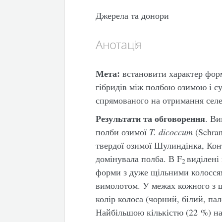
Джерела та донори
Анотація
Мета:
встановити характер форм
гібридів між полбою озимою і с
спрямованого на отримання сел
Результати та обговорення
. Ви
полби озимої
T
.
dicoccum
(Schran
твердої озимої Шулиндінка, Кон
домінувала полба. В F
виділені
2
форми з дуже щільними колоссям 
вимолотом. У межах кожного з 
колір колоса (чорний, білий, пал
Найбільшою кількістю (22 %) на