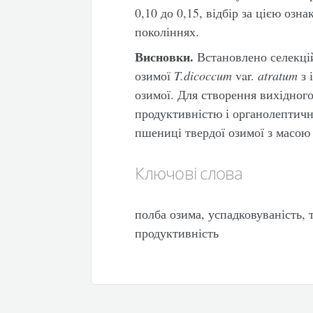
0,10 до 0,15, відбір за цією озн
поколіннях.
Висновки.
Встановлено селекцій
озимої
T
.
dicoccum
var.
atratum
з 
озимої. Для створення вихідног
продуктивністю і органолептичн
пшениці твердої озимої з масою 
Ключові слова
полба озима, успадковуваність, 
продуктивність