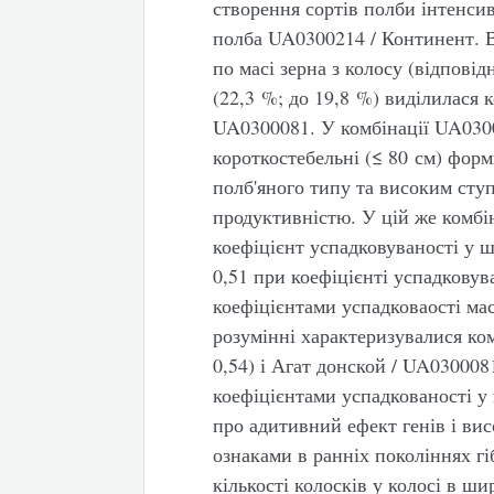
створення сортів полби інтенси
полба UA0300214 / Континент. В
по масі зерна з колосу (відповід
(22,3 %; до 19,8 %) виділилася 
UA0300081. У комбінації UA0300
короткостебельні (≤ 80 см) фор
полб'яного типу та високим сту
продуктивністю. У цій же комбі
коефіцієнт успадковуваності у ш
0,51 при коефіцієнті успадковув
коефіцієнтами успадковаості ма
розумінні характеризувалися ко
0,54) і Агат донской / UA0300081
коефіцієнтами успадкованості у
про адитивний ефект генів і ви
ознаками в ранніх поколіннях гі
кількості колосків у колосі в ши