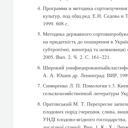
Программа и методика сортоизучения
культур, под общ.ред. Е.Н. Седова 
1999. 608 с.
Методика державного сортовипробува
на придатність до поширення в Україні
субтропічні, виноград та шовковиця) 
2005. Вип. 2. Ч. 2. С. 161–221.
Широкий унифицированныйклассифи
А. А. Юшев др. Ленинград: ВИР, 1989
Симиренко Л. П. Помология т.3. Киев
сельскохозяйственной литературы Укр
Оратовський М. Т. Перехресне запиле
плодових порід (черешня, слива, виш
УНДІ плодово-ягідного господарства, 
дослідної станції. Вип. 1. К.; Х.: Дер