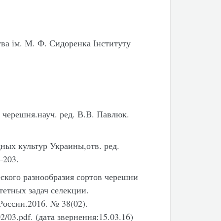
тва ім. М. Ф. Сидоренка Інституту
, черешня.науч. ред. В.В. Павлюк.
ных культур Украины,отв. ред.
–203.
ского разнообразия сортов черешни
тетных задач селекции.
оссии.2016. № 38(02).
02/03.pdf. (дата звернення:15.03.16)