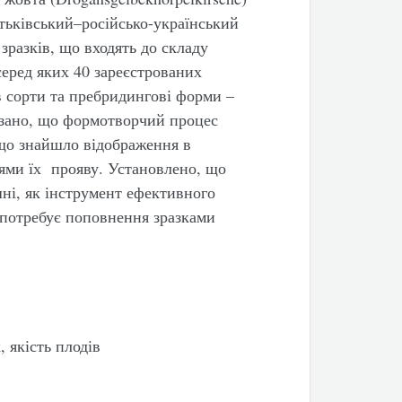
атьківський–російсько-український
зразків, що входять до складу
 серед яких 40 зареєстрованих
в сорти та пребридингові форми –
азано, що формотворчий процес
 що знайшло відображення в
внями їх прояву. Установлено, що
шні, як інструмент ефективного
 потребує поповнення зразками
, якість плодів