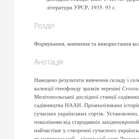
літератури УРСР, 1935. 93 с.
Розділ
Формування, вивчення та використання ко
Анотація
Наведено результати вивчення складу і сел
колекції генофонду зразків черешні
Cerasu
Мелітопольської дослідної станції садівни
садівництва НААН. Проаналізовано історію
сучасних українських сортів. Установлено
поколінням від стародавніх західноєвропей
найчастіше у створенні сучасного українс
як материнський – німецький сорт Дрогана 