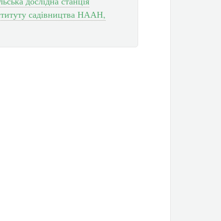
льська дослідна станція
нституту садівництва НААН,