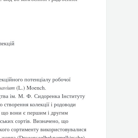
лекцій
екційного потенціалу робочої
savium
(L.) Moench.
цтва ім. М. Ф. Сидоренка Інституту
 створення колекції і родоводи
, що вони є першим і другим
ських сортів. Визначено, що
ького сортименту використовувалися
жовта (Drogansgelbeknorpelkirsche)