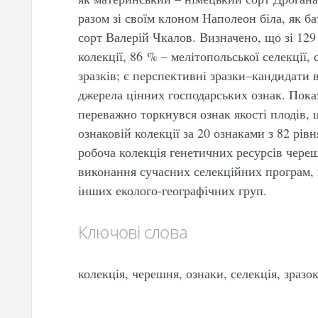
разом зі своїм клоном Наполеон біла, як б
сорт Валерій Чкалов. Визначено, що зі 129 
колекції, 86 % – мелітопольської селекції,
зразків; є перспективні зразки–кандидати 
джерела цінних господарських ознак. Пок
переважно торкнувся ознак якості плодів,
ознаковій колекції за 20 ознаками з 82 рі
робоча колекція генетичних ресурсів чере
виконання сучасних селекційних програм,
інших еколого-географічних груп.
Ключові слова
колекція, черешня, ознаки, селекція, зразок