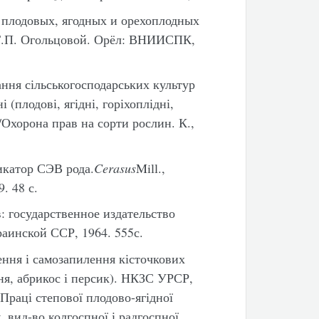
 плодовых, ягодных и орехоплодных
и Т.П. Огольцовой. Орёл: ВНИИСПК,
ння сільськогосподарських культур
 (плодові, ягідні, горіхоплідні,
/Охорона прав на сорти рослин. К.,
катор СЭВ рода.
Cerasus
Mill.,
. 48 с.
: государственное издательство
аинской ССР, 1964. 555с.
ння і самозапилення кісточкових
ня, абрикос і персик). НКЗС УРСР,
Праці степової плодово-ягідної
ж. вид-во колгоспної і радгоспної