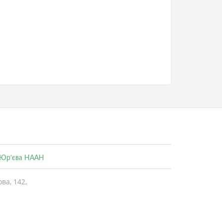
. Юр’єва НААН
ва, 142,