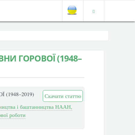
ВНИ ГОРОВОЇ (1948–
 (1948–2019)
Скачати статтю
івництва і баштанництва НААН,
ової роботи