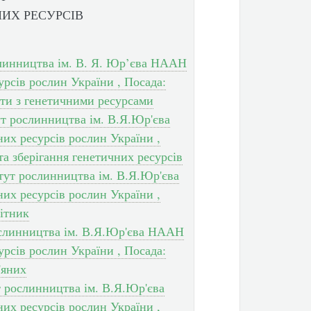
ИХ РЕСУРСІВ
слинництва ім. В. Я. Юр’єва НААН
рсів рослин України , Посада:
оти з генетичними ресурсами
т рослинництва ім. В.Я.Юр'єва
х ресурсів рослин України ,
 та зберігання генетичних ресурсів
итут рослинництва ім. В.Я.Юр'єва
х ресурсів рослин України ,
ітник
рослинництва ім. В.Я.Юр'єва НААН
рсів рослин України , Посада:
'яних
т рослинництва ім. В.Я.Юр'єва
х ресурсів рослин України ,