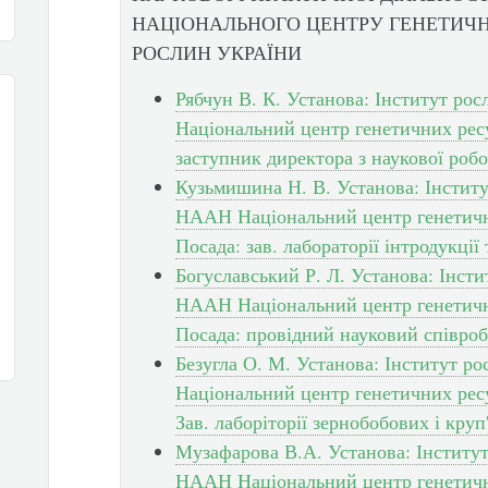
НАЦІОНАЛЬНОГО ЦЕНТРУ ГЕНЕТИЧН
РОСЛИН УКРАЇНИ
Рябчун В. К. Установа: Інститут ро
Національний центр генетичних ресу
заступник директора з наукової роб
Кузьмишина Н. В. Установа: Інститу
НААН Національний центр генетични
Посада: зав. лабораторії інтродукції
Богуславський Р. Л. Установа: Інст
НААН Національний центр генетични
Посада: провідний науковий співроб
Безугла О. М. Установа: Інститут 
Національний центр генетичних ресу
Зав. лаборіторії зернобобових і круп
Музафарова В.А. Установа: Інститу
НААН Національний центр генетични