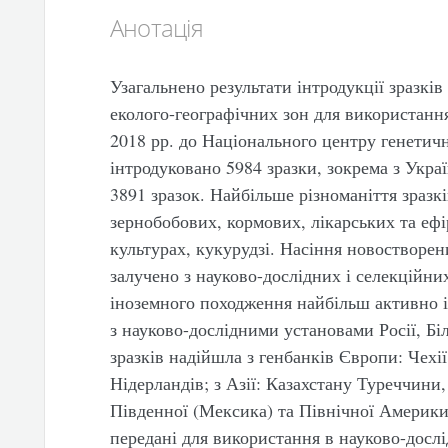
Анотація
Узагальнено результати інтродукції зразків
еколого-географічних зон для використання 
2018 рр. до Національного центру генетич
інтродуковано 5984 зразки, зокрема з Украї
3891 зразок. Найбільше різноманіття зразк
зернобобових, кормових, лікарських та еф
культурах, кукурудзі. Насіння новостворе
залучено з науково-дослідних і селекційни
іноземного походження найбільш активно і
з науково-дослідними установами Росії, Бі
зразків надійшла з генбанків Європи: Чехії
Нідерландів; з Азії: Казахстану Туреччини,
Південної (Мексика) та Північної Америки
передані для використання в науково-досл