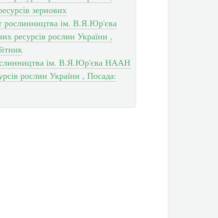
ресурсів зернових
т рослинництва ім. В.Я.Юр'єва
х ресурсів рослин України ,
бітник
рослинництва ім. В.Я.Юр'єва НААН
рсів рослин України , Посада: