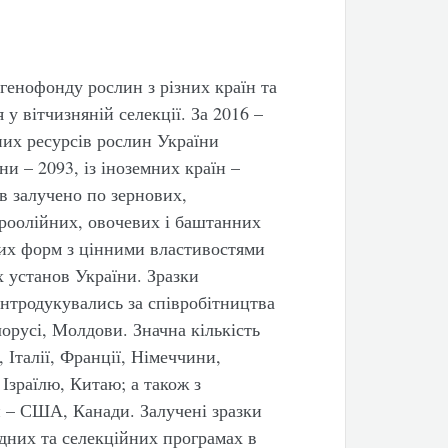
 генофонду рослин з різних країн та
у вітчизняній селекції. За 2016 –
них ресурсів рослин України
ни – 2093, із іноземних країн –
ів залучено по зернових,
іроолійних, овочевих і баштанних
них форм з цінними властивостями
х установ України. Зразки
нтродукувались за співробітництва
лорусі, Молдови. Значна кількість
, Італії, Франції, Німеччини,
 Ізраїлю, Китаю; а також з
 – США, Канади. Залучені зразки
ідних та селекційних програмах в