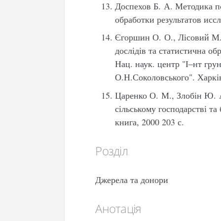
Доспехов Б. А. Методика п
обработки результатов иссл
Єгоршин О. О., Лісовий М
дослідів та статистична о
Нац. наук. центр "І–нт грун
О.Н.Соколовського". Харків
Царенко О. М., Злобін Ю. 
сільському господарстві та 
книга, 2000 203 с.
Розділ
Джерела та донори
Анотація