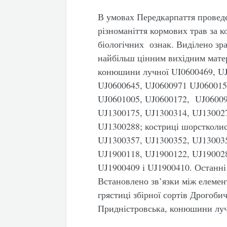
В умовах Передкарпаття проведе
різноманіття кормових трав за 
біологічних ознак. Виділено зра
найбільш цінним вихідним матер
конюшини лучної UI0600469, UJ
UJ0600645, UJ0600971 UJ060015
UJ0601005, UJ0600172, UJ06009
UJ1300175, UJ1300314, UJ13002
UJ1300288; костриці шорстколис
UJ1300357, UJ1300352, UJ130035
UJ1900118, UJ1900122, UJ19002
UJ1900409 і UJ1900410. Останні
Встановлено зв’язки між елемен
грястиці збірної сортів Дрогоби
Придністровська, конюшини луч