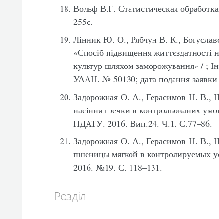
Вольф В.Г. Статистическая обработка
255с.
Лінник Ю. О., Рябчун В. К., Богуслав
«Спосіб підвищення життєздатності н
культур шляхом заморожування» / ; Ін
УААН. № 50130; дата подання заявки 0
Задорожная О. А., Герасимов Н. В., 
насіння гречки в контрольованих умо
ПДАТУ. 2016. Вип.24. Ч.1. С.77–86.
Задорожная О. А., Герасимов Н. В., 
пшеницы мягкой в контролируемых ус
2016. №19. С. 118–131.
Розділ