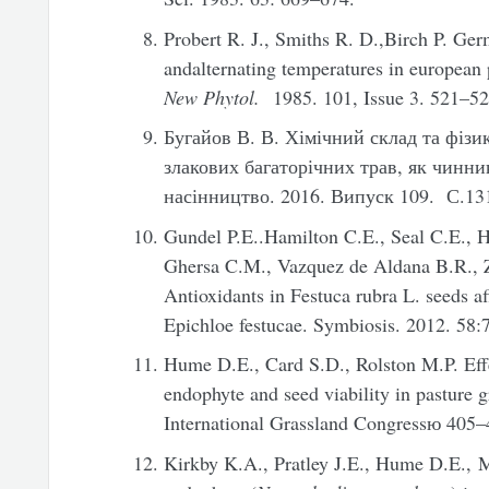
Probert R. J., Smiths R. D.,Birch P. Ger
andalternating temperatures in european
New Phytol.
1985. 101, Issue 3. 521–5
Бугайов В. В. Хімічний склад та фізи
злакових багаторічних трав, як чинник
насінництво. 2016. Випуск 109. С.13
Gundel P.E..Hamilton C.E., Seal C.E., 
Ghersa C.M., Vazquez de Aldana B.R., 
Antioxidants in Festuca rubra L. seeds a
Epichloe festucae. Symbiosis. 2012. 58:
Hume D.E., Card S.D., Rolston M.P. Effe
endophyte and seed viability in pasture 
International Grassland Congressю 405–
Kirkby K.A., Pratley J.E., Hume D.E., M