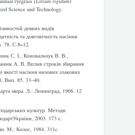
annual ryegrass (
Lolium rigidum
)
Seed Science and Technology.
бливостей деяких видів
атність та довговічність насіння
–
. 78. С.8
12.
ник С. І., Коновальчук В. В.,
чанюк А. В. Вплив строків збирання
і якості насіння низових злакових
. Вип. 85. 33–40.
рта мира. Л.: Ленинград, 1966. 12
подарських культур. Методи
дартУкраїни, 2003. 173 с.
. М.: Колос, 1984. 311c.