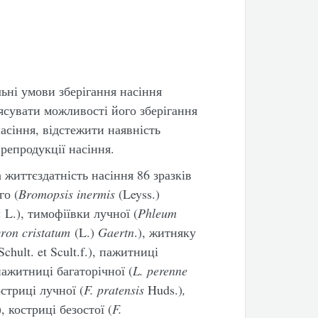
ьні умови зберігання насіння
ясувати можливості його зберігання
насіння, відстежити наявність
 репродукції насіння.
 життєздатність насіння 86 зразків
го (
Bromopsis inermis
(Leyss.)
a
L.), тимофіївки лучної (
Phleum
ron cristatum
(L.)
Gaertn
.), житняку
Schult. et Scult.f.), пажитниці
ажитниці багаторічної (
L. perenne
стриці лучної (
F. pratensis
Huds.)
,
.), костриці безостої (
F.