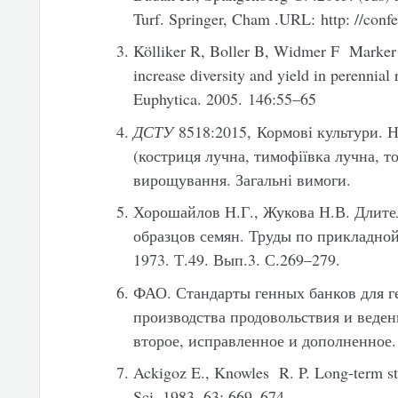
Turf. Springer, Cham .URL: http: //confe
Kölliker R, Boller B, Widmer F Marker a
increase diversity and yield in perennial 
Euphytica.
2005.
146:55–65
ДСТУ
8518:2015, Кормові культури. Н
(костриця лучна, тимофіївка лучна, т
вирощування. Загальні вимоги.
Хорошайлов Н.Г., Жукова Н.В. Длит
образцов семян. Труды по прикладной
1973. Т.49. Вып.3. С.269–279.
ФАО. Стандарты генных банков для г
производства продовольствия и веден
второе, исправленное и дополненное. 
Ackigoz E., Knowles R. P. Long-term sto
Sci. 1983. 63: 669–674.