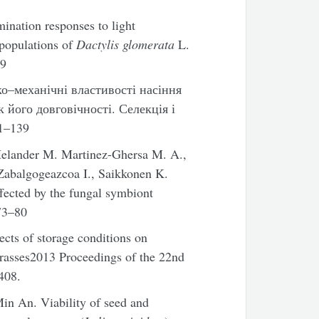
mination responses to light
 populations of
Dactylis glomerata
L.
29
ко–механічні властивості насіння
 його довговічності. Селекція і
1–139
Helander M. Martinez-Ghersa M. A.,
Zabalgogeazcoa I., Saikkonen K.
ffected by the fungal symbiont
73–80
cts of storage conditions on
grasses2013 Proceedings of the 22nd
408.
in An. Viability of seed and