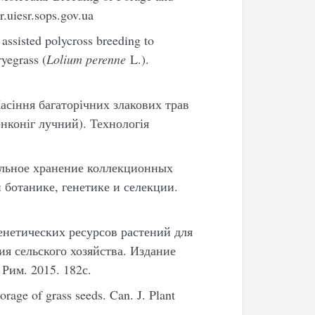
r.uiesr.sops.gov.ua
ssisted polycross breeding to
ryegrass (
Lolium perenne
L.).
асіння багаторічних злакових трав
онконіг лучний). Технологія
ельное хранение коллекционных
 ботанике, генетике и селекции.
енетических ресурсов растений для
ия сельского хозяйства. Издание
Рим. 2015. 182с.
rage of grass seeds. Can. J. Plant