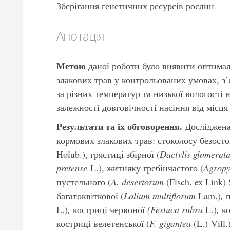
Зберігання генетичних ресурсів рослин
Анотація
Метою
даної роботи було виявити оптимал
злакових трав у контрольованих умовах, з’
за різних температур та низької вологості 
залежності довговічності насіння від місця
Результати та їх обговорення.
Досліджена
кормових злакових трав: стоколосу безосто
Holub.), грястиці збірної (
Dactylis glomerat
pretense
L.),
житняку гребінчастого (
Agropy
пустельного (
A. desertorum
(Fisch. ex Link) 
багатоквіткової (
Lolium multiflorum
Lam.)
,
п
L.)
,
костриці червоної
(Festuca rubra
L.)
,
ко
костриці велетенської (
F. gigantea
(L.) Vill