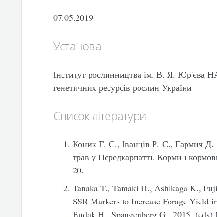
07.05.2019
Установа
Інститут рослинництва ім. В. Я. Юр'єва 
генетичних ресурсів рослин України
Список літератури
Коник Г. С., Іванців Р. Є., Гармич Д
трав у Передкарпатті.
Корми і кормов
20.
Tanaka T., Tamaki H., Ashikaga K., Fuj
SSR Markers to Increase Forage Yield i
Budak H., Spangenberg G. .2015. (eds) 