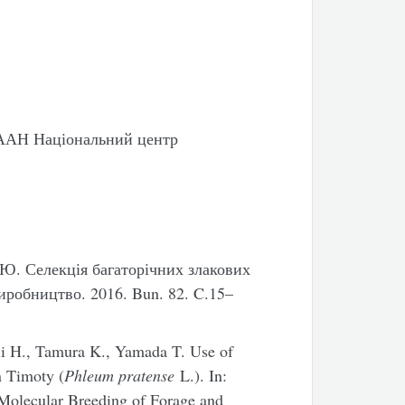
НААН Національний центр
. Ю. Селекція багаторічних злакових
иробництво. 2016. Bun. 82. C.15–
ii H., Tamura K., Yamada T. Use of
n Timoty (
Phleum pratense
L.). In:
Molecular Breeding of Forage and