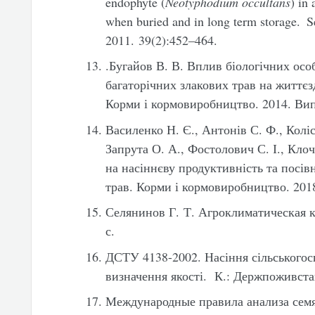
endophyte (
Neotyphodium occultans
) in 
when buried and in long term storage. 
2011. 39(2):452–464.
.Бугайов В. В. Вплив біологічних осо
багаторічних злакових трав на життєзд
Корми і кормовиробництво. 2014. Вип
Василенко Н. Є., Антонів С. Ф., Коліс
Запрута О. А., Фостолович С. І., Кло
на насіннєву продуктивність та посівн
трав. Корми і кормовиробництво. 2018
Селянинов Г. Т. Агроклиматическая ка
с.
ДСТУ 4138-2002. Насіння сільськогос
визначення якості. К.: Держпоживстан
Международные правила анализа семян