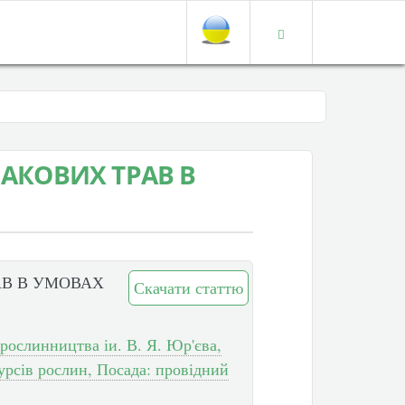
ЛАКОВИХ ТРАВ В
АВ В УМОВАХ
Скачати статтю
рослинництва іи. В. Я. Юр'єва,
рсів рослин, Посада: провідний