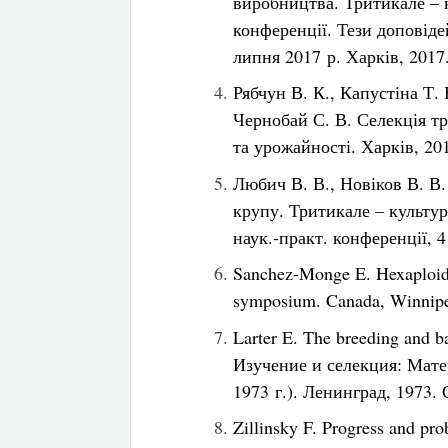
виробництва. Тритикале – к
конференції. Тези доповіде
липня 2017 р. Харків, 2017
Рябчун В. К., Капустіна Т.
Чернобай С. В. Селекція т
та урожайності. Харків, 201
Любич В. В., Новіков В. В
крупу. Тритикале – культур
наук.-практ. конференції, 4
Sanchez-Monge E. Hexaploid tr
symposium. Canada, Winnipe
Larter E. The breeding and ba
Изучение и селекция: Мат
1973 г.). Ленинград, 1973. 
Zillinsky F. Progress and pr