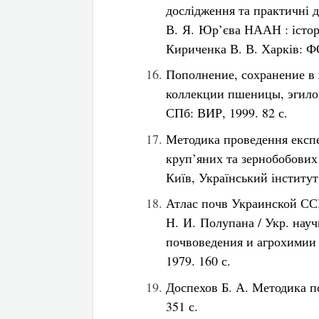
дослідження та практичні 
В. Я. Юр’єва НААН : історі
Кириченка В. В. Харків: ФО
Пополнение, сохранение в
коллекции пшеницы, эгилоп
СПб: ВИР, 1999. 82 с.
Методика проведення експе
круп’яних та зернобобових
Київ, Український інститут
Атлас почв Украинской ССР 
Н. И. Полупана / Укр. нау
почвоведения и агрохимии 
1979. 160 с.
Доспехов Б. А. Методика п
351 с.