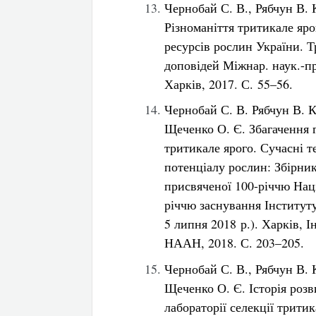
Чернобай С. В., Рябчун В. 
Різноманіття тритикале яр
ресурсів рослин України. Т
доповідей Міжнар. наук.-пр
Харків, 2017. С. 55–56.
Чернобай С. В. Рябчун В. К
Щеченко О. Є. Збагачення г
тритикале ярого. Сучасні 
потенціалу рослин: Збірник
присвяченої 100-річчю Наці
річчю заснування Інститут
5 липня 2018 р.). Харків, 
НААН, 2018. С. 203–205.
Чернобай С. В., Рябчун В. К
Щеченко О. Є. Історія роз
лабораторії селекції тритик