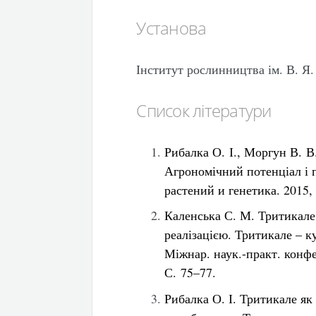
Установа
Інститут рослинництва ім. В. 
Список літератури
Рибалка О. І., Моргун В. В
Агрономічний потенціал і 
растений и генетика. 2015, 
Каленська С. М. Тритикале
реалізацією. Тритикале – к
Міжнар. наук.-практ. конфе
С. 75–77.
Рибалка О. І. Тритикале я