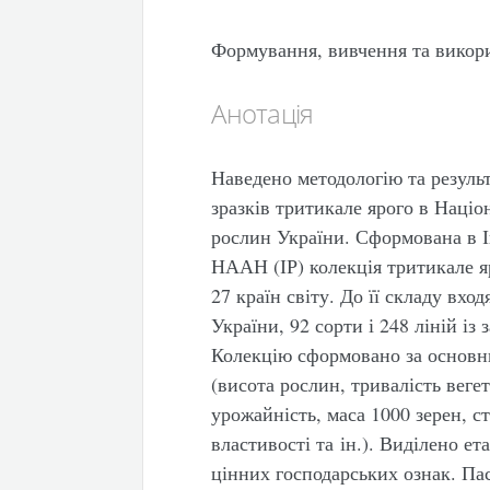
Формування, вивчення та викор
Анотація
Наведено методологію та результ
зразків тритикале ярого в Націо
рослин України. Сформована в І
НААН (ІР) колекція тритикале яр
27 країн світу. До її складу вход
України, 92 сорти і 248 ліній із
Колекцію сформовано за основн
(висота рослин, тривалість веге
урожайність, маса 1000 зерен, ст
властивості та ін.). Виділено е
цінних господарських ознак. Пас