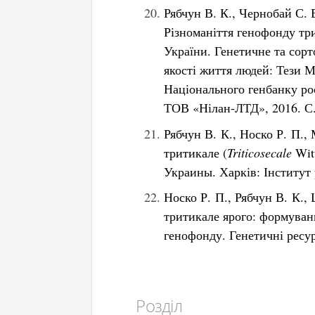
Рябчун В. К., Чернобай С. 
Різноманіття генофонду тр
України. Генетичне та сор
якості життя людей: Тези М
Національного генбанку рос
ТОВ «Нілан-ЛТД», 2016. С.
Рябчун В. К., Носко Р. П.,
тритикале (
Triticosecale
Wit
Украины. Харків: Інститут 
Носко Р. П., Рябчун В. К.,
тритикале ярого: формуван
генофонду. Генетичні ресур
Розділ