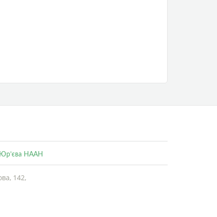
. Юр’єва НААН
ва, 142,