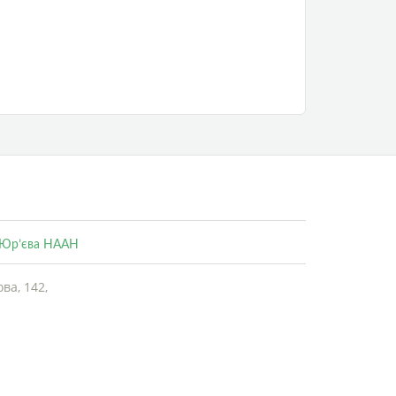
. Юр’єва НААН
ва, 142,