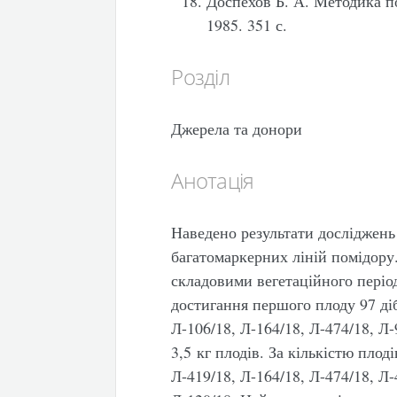
Доспехов Б. А. Методика п
1985. 351 с.
Розділ
Джерела та донори
Анотація
Наведено результати досліджен
багатомаркерних ліній помідору
складовими вегетаційного період
достигання першого плоду 97 ді
Л-106/18, Л-164/18, Л-474/18, Л-
3,5 кг плодів. За кількістю плод
Л-419/18, Л-164/18, Л-474/18, Л-