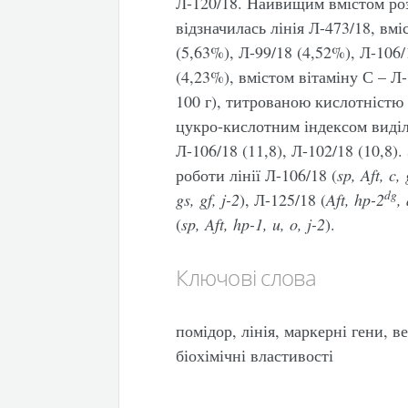
Л-120/18. Найвищим вмістом роз
відзначилась лінія Л-473/18, вмі
(5,63%), Л-99/18 (4,52%), Л-106/
(4,23%), вмістом вітаміну С – Л-1
100 г), титрованою кислотністю 
цукро-кислотним індексом виділил
Л-106/18 (11,8), Л-102/18 (10,8
роботи лінії Л-106/18 (
sp
, Aft,
c
,
dg
gs
, gf, j-2
), Л-125/18 (
Aft,
hp
-2
,
(
sp
, Aft,
hp
-1,
u
,
o
,
j
-2
).
Ключові слова
помідор, лінія, маркерні гени, в
біохімічні властивості