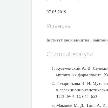
07.05.2019
Установа
Інститут овочівництва і башт
Список літератури
Куземенский А. В. Селекц
мутантных форм томата. Хар
Бочарникова Н. И. Мутант
в селекционно-генетически
Т.12. № 4. С. 644–653.
Маковей М. Д., Ганя А. И.