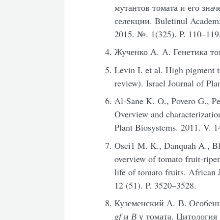
мутантов томата и его зна
селекции. Buletinul Academiei
2015. №. 1(325). P. 110–119
Жученко А. А. Генетика то
Levin I. et al. High pigment 
review). Israel Journal of Pl
Al-Sane K. O., Povero G., Pe
Overview and characterizatio
Plant Biosystems. 2011. V. 1
Osei1 M. K., Danquah A., B
overview of tomato fruit-ripe
life of tomato fruits. African
12 (51). P. 3520–3528.
Куземенский А. В. Особенн
gf
и
В
у томата. Цитология и