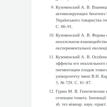
Куземенский А. В. Взаимо
активизирующих биогенез b
Українського товариства ген
С. 86–91.
Куземенский А. В. Формы 
неаллельном взаимодейств
експериментальної еволюці
Куземенский А. В. Особен
эффекты его неаллельного
пигментации плодов томата
університету імені В.Н. Кар
3, № 729. С. 81–87.
Гурин М. В. Генетические 
селекции томата. Інновації
зб. тез міжнар. наук.-практ