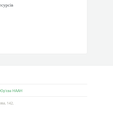
есурсів
. Юр’єва НААН
ва, 142,