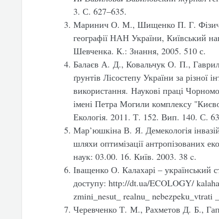
3. С. 627–635.
Маринич О. М., Шищенко П. Г. Фізична
географії НАН України, Київський нац
Шевченка. К.: Знання, 2005. 510 с.
Балаєв А. Д., Ковальчук О. П., Гаври
ґрунтів Лісостепу України за різної ін
використання. Наукові праці Чорномо
імені Петра Могили комплексу "Києво
Екологія. 2011. Т. 152. Вип. 140. С. 6
Мар’юшкіна В. Я. Демекологія інвазі
шляхи оптимізації антропізованих ек
наук: 03.00. 16. Київ. 2003. 38 c.
Іващенко О. Калахарі – український 
доступу: http://dt.ua/ECOLOGY/ kalahar
zmini_nesut_ realnu_ nebezpeku_vtrati 
Черевченко Т. М., Рахметов Д. Б., Га