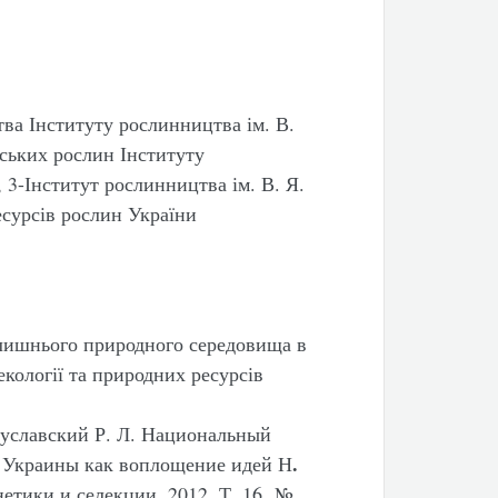
тва Інституту рослинництва ім. В.
ських рослин Інституту
 3-Інститут рослинництва ім. В. Я.
сурсів рослин України
олишнього природного середовища в
 екології та природних ресурсів
уславский Р. Л. Национальный
.
й Украины как воплощение идей Н
етики и селекции, 2012,
Т. 16, №