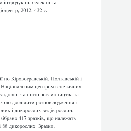
інтродукції, селекції та
іоцентр, 2012. 432 с.
ї по Кіровоградській, Полтавській і
р. Національним центром генетичних
слідною станцією рослинництва та
метою дослідити розповсюдження і
рних і дикорослих видів рослин.
 зібрано 417 зразків, що належать
і 88 дикорослих. Зразки,