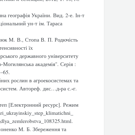
 географія України. Вид. 2-е. Ін-т
іональний ун-т ім. Тараса
люк М. В., Стопа В. П. Родючість
тенсивності їх
рського державного університету
-Могилянська академія". Серія :
3–65.
йних рослин в агроекосистемах та
-
-
осистем. Автореф. дис…д
ра с.
г.
степ [Електронний ресурс]. Режим
i_ukrayinskiy_step_klimatichni_
_dlya_zemlerobstva_108325.html.
поненко М. Б. Збереження та