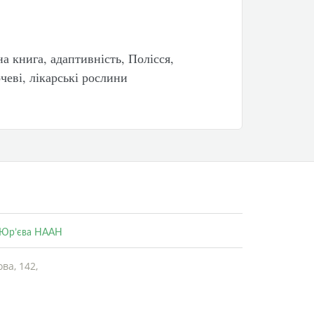
на книга, адаптивність, Полісся,
очеві, лікарські рослини
. Юр’єва НААН
ва, 142,