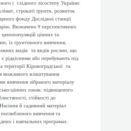
ного і східного лісостепу України:
імат, строкаті ґрунти, розвиток
рного фонду Дослідної станції
барію. Визначено 9 перспективних
у ценопопуляцій цінних та
ин, їх грунтовного вивчення,
ижних видів та видів рослин, що
е є рідкісними або перебувають під
а території Кіровоградської та
ля можливого влаштування
ами вивчення зібраного матеріалу
рсько-цінних ознак: підвищеного
блистяності, стійкості до
Насіння й садивний матеріал
 поглибленого вивчення та
ідних і навчальних програмах.