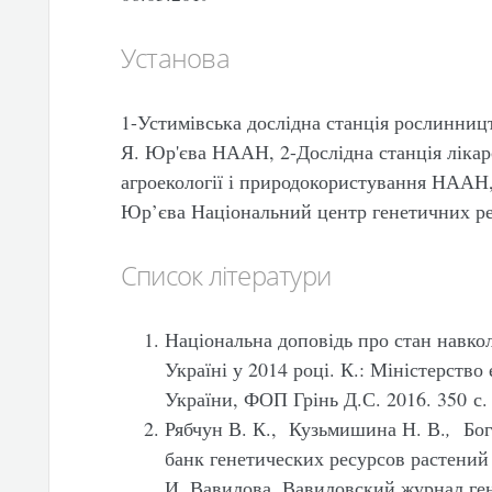
Установа
1-Устимівська дослідна станція рослинниц
Я. Юр'єва НААН, 2-Дослідна станція лікар
агроекології і природокористування НААН,
Юр’єва Національний центр генетичних ре
Список літератури
Національна доповідь про стан навк
Україні у 2014 році. К.: Міністерство
України, ФОП Грінь Д.С. 2016. 350 с.
Рябчун В. К.,
Кузьмишина Н. В.
,
Бог
банк генетических ресурсов растени
.
.
И
Вавилова
Вавиловский журнал ген