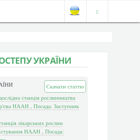
ОСТЕПУ УКРАЇНИ
АЇНИ
Скачати статтю
 дослідна станція рослинництва
р'єва НААН , Посада: Заступник
станція лікарських рослин
ристування НААН , Посада:
оти