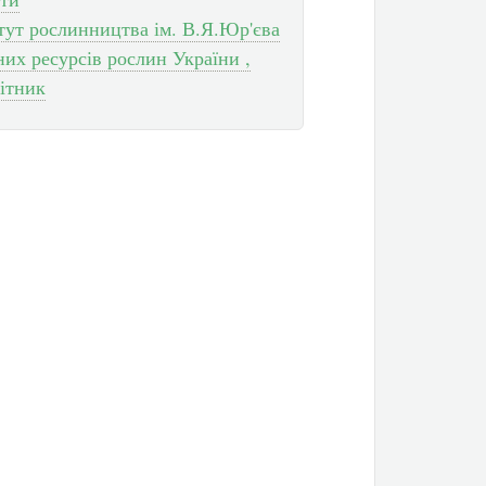
итут рослинництва ім. В.Я.Юр'єва
х ресурсів рослин України ,
ітник