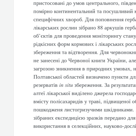
пристосовані до умов центрального, півден
помірно континентальний та посушливий кл
специфічних хвороб. Для поповнення герба
лікарських рослин зібрано 88 аркушів гер
об’єктів для проведення моніторингу стан
рідкісних форм кормових і лікарських росл
збереження та відтворення. Для червонокн
не занесені до Червоної книги України, ал
загрозою зникнення в природних умовах, н
Полтавської областей визначено пункти д
резерватів
in
situ
збереження. За результат
алтеї лікарської виділено джерела господа
вмісту полісахаридів у траві, підвищеної о
пошкодженя листогризучими шкідниками. 
зібраних експедицією зразків передано для
використання в селекційних, науково-досл