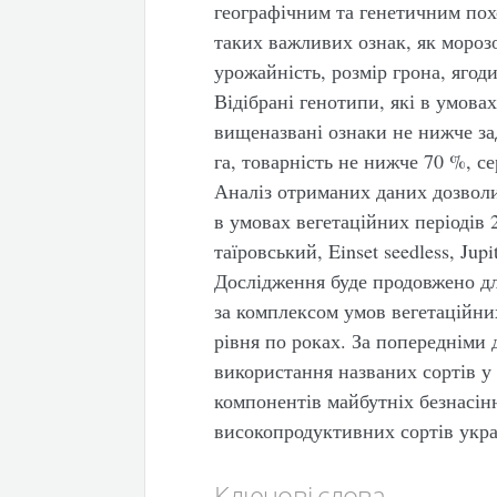
географічним та генетичним пох
таких важливих ознак, як морозо
урожайність, розмір грона, ягод
Відібрані генотипи, які в умов
вищеназвані ознаки не нижче зад
га, товарність не нижче 70 %, се
Аналіз отриманих даних дозвол
в умовах вегетаційних періодів
таїровський, Einset seedless, Jupi
Дослідження буде продовжено дл
за комплексом умов вегетаційних
рівня по роках. За попередніми
використання названих сортів у
компонентів майбутніх безнасін
високопродуктивних сортів украї
Ключові слова