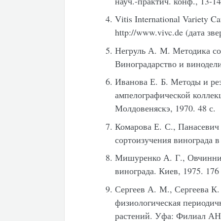
науч.-практич. конф., 13-14
Vitis International Variety 
http://www.vivc.de (дата зв
Негруль А. М. Методика со
Виноградарство и винодели
Иванова Е. Б. Методы и ре
ампелографической коллек
Молдовеняскэ, 1970. 48 с.
Комарова Е. С., Панасевич
сортоизучения винограда в 
Мишуренко А. Г., Овчинни
винограда. Киев, 1975. 176 
Сергеев А. М., Сергеева К
физиологическая периодич
растений. Уфа: Филиал АН