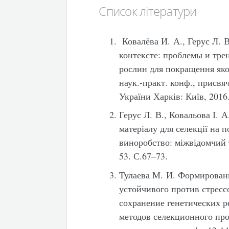
Список літератури
Ковалёва И. А., Герус Л. 
контексте: проблемы и трен
рослин для покращення яко
наук.-практ. конф., присвя
України Харків: Київ, 2016
Герус Л. В., Ковальова І. 
матеріалу для селекції на п
виноробство: міжвідомчий 
53. С.67–73.
Тулаева М. И. Формирован
устойчивого против стрес
сохранение генетических р
методов селекционного про