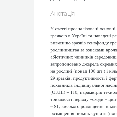
Анотація
У статті проаналізовані основні
гречкою в Україні та наведені р
вивченню зразків генофонду греч
рослинництва за ознаками врожай
абіотичних чинників середовища
запропоновано джерела окремих о
на рослині (понад 100 шт.) і кіль
29 зразків, продуктивності і фер
показників індивідуальної насін
(ОЗ.ІІІ) – 110, параметрів технол
тривалості періоду «сходи – цві
– 81, високого розміщення нижні
розміщення нижніх суцвіть (пона