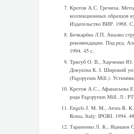
Кротов А.С. Гречиха. Мет
коллекционных образцов ку
Издательство ВИР. 1968. С.
Бочкарёва Л.П. Анализ стр
рекомендации. Под ред. Ал
1994. 45 с.
Тригуб О. В., Харченко Ю. 
Докукіна К. І. Широкий ун
(Fagopyrum Mill.). Устимівк
Кротов А.С., Афанасьева Е
рода Fagopyrum Mill. Л.: РТ
Engels J. M. M., Arora R. K.
Roma, Italy: IPGRI. 1994. 48
Тараненко Л. К., Яцишен О