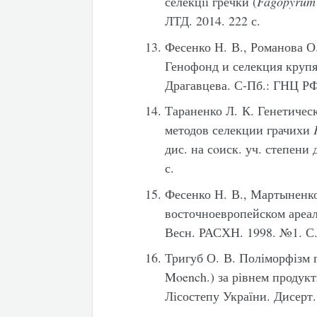
селекції гречки (
Fagopyrum 
ЛТД. 2014. 222 с.
Фесенко Н. В., Романова О.
Генофонд и селекция крупя
Драгавцева. С-Пб.: ГНЦ РФ 
Тараненко Л. К. Генетичес
методов селекции грачихи
дис. на сoиск. уч. степени д
с.
Фесенко Н. В., Мартыненко
восточноевропейском ареал
Весн. РАСХН. 1998. №1. С.
Тригуб О. В. Поліморфізм г
Moench.) за рівнем продукт
Лісостепу України. Дисерт. к