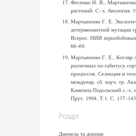
Фесенко Н. В., Мартыненк
растений. С.-х. биология. 
Мартыненко Г. Е. Экологи
детерминантной мутации г
Всерос. НИИ зернобобовых 
66–69.
Мартыненко Г. Е., Котляр 
различных по габитусу со
процессов. Селекция и тех
междунар. сб. науч. тр. А
Каменец-Подольский с.-х. и
Прут. 1994. Т.1. С. 137–14
Розділ
Джерела та донори