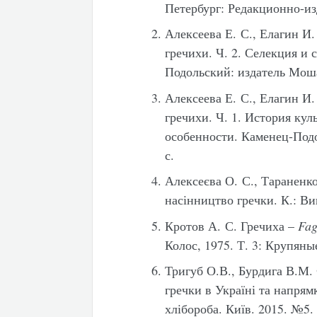
Петербург: Редакционно-из
Алексеева Е. С., Елагин И.
гречихи. Ч. 2. Селекция и
Подольский: издатель Моша
Алексеева Е. С., Елагин И.
гречихи. Ч. 1. История ку
особенности. Каменец-Подо
с.
Алексеєва О. С., Тараненко
насінництво гречки. К.: Ви
Кротов А. С. Гречиха –
Fa
Колос, 1975. Т. 3: Крупяны
Тригуб О.В., Бурдига В.М.
гречки в Україні та напрям
хлібороба. Київ. 2015. №5.