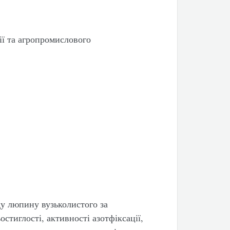
ії та агропромислового
у люпину вузьколистого за
стиглості, активності азотфіксації,