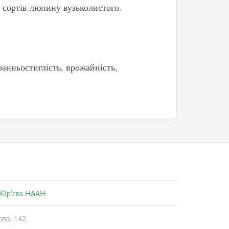
 сортів люпину вузьколистого.
анньостиглість, врожайність,
. Юр’єва НААН
ва, 142,