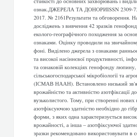
стійкості до основних захворювань і виді
ознак.ДЖЕРЕЛА ТА ДОНОРИISSN 2309-7345
2017. № 2161Результати та обговорення. Н
досліджень з вивчення 42 зразків генофон
еколого-географічного походження за осн
ознаками. Оцінку проводили на звичайном
фоні. Виділено джерела з ознаками ранньос
та високої насіннєвої продуктивності, інфо
та ознаковій колекціях генофонду люпину, 
сільськогосподарської мікробіології та а
(ІСМАВ НААН). Встановлено низький зв'яз
врожайністю та активністю азотфіксації д
вузьколистого. Тому, при створенні нових
азотфіксуючою здатністю необхідно до гібр
форми, з яких одна характеризується висо
врожайності, а інша – азотфіксуючої здатн
зразки рекомендовано використовувати в с