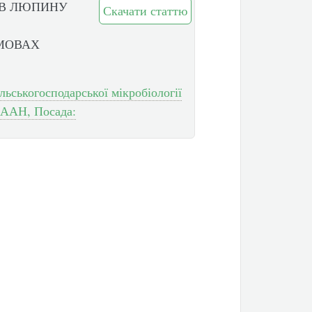
ІВ ЛЮПИНУ
Скачати статтю
УМОВАХ
льськогосподарської мікробіології
НААН, Посада: