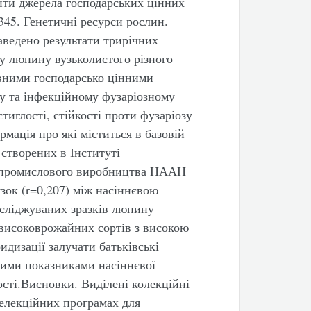
лити джерела господарських цінних
. Генетичні ресурси рослин.
аведено результати трирічних
ду люпину вузьколистого різного
овними господарсько цінними
у та інфекційному фузаріозному
тиглості, стійкості проти фузаріозу
рмація про які міститься в базовій
створених в Інституті
гропромислового виробництва НААН
ок (r=0,207) між насіннєвою
осліджуваних зразків люпину
 високоврожайних сортів з високою
идизації залучати батьківські
кими показниками насіннєвої
ості.Висновки. Виділені колекційні
елекційних програмах для