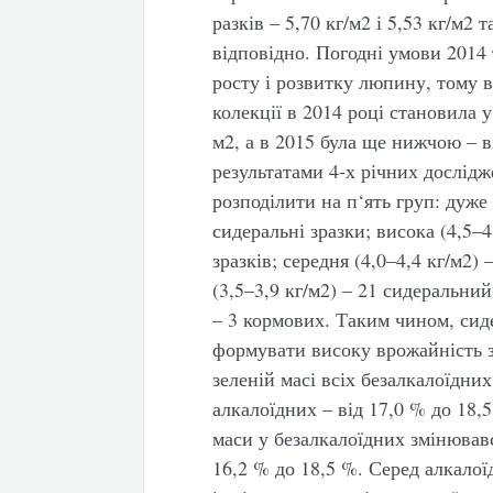
разків – 5,70 кг/м2 і 5,53 кг/м2 
відповідно. Погодні умови 2014
росту і розвитку люпину, тому 
колекції в 2014 році становила у
м2, а в 2015 була ще нижчою – ві
результатами 4-х річних дослід
розподілити на п‘ять груп: дуже 
сидеральні зразки; висока (4,5–4
зразків; середня (4,0–4,4 кг/м2)
(3,5–3,9 кг/м2) – 21 сидеральний
– 3 кормових. Таким чином, сид
формувати високу врожайність з
зеленій масі всіх безалкалоїдних
алкалоїдних – від 17,0 % до 18,5
маси у безалкалоїдних змінювавс
16,2 % до 18,5 %. Серед алкалої