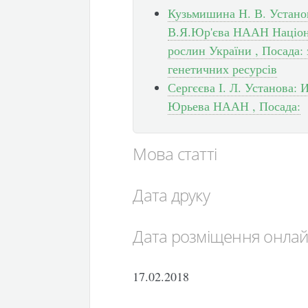
Кузьмишина Н. В. Установ
В.Я.Юр'єва НААН Націона
рослин України , Посада: з
генетичних ресурсів
Сергєєва І. Л. Установа: 
Юрьева НААН , Посада:
Мова статті
Дата друку
Дата розміщення онла
17.02.2018