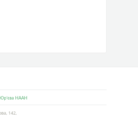
. Юр’єва НААН
ва, 142,