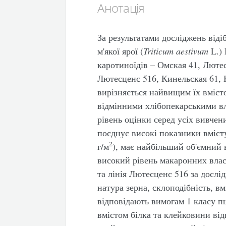
Анотація
За результатами досліджень віді
м'якої ярої (
Triticum
aestivum
L.)
каротиноїдів – Омская 41, Люте
Лютесценс 516, Кинельская 61, 
вирізняється найвищим їх вмісто
відмінними хлібопекарськими в
рівень оцінки серед усіх вивчени
поєднує високі показники вмісту
2
г/м
), має найбільший об'ємний в
високий рівень макаронних влас
та лінія Лютесценс 516 за дослі
натура зерна, склоподібність, в
відповідають вимогам 1 класу п
вмістом білка та клейковини відн