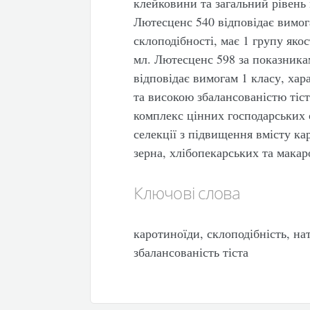
клейковини та загальний рівень
Лютесценс 540 відповідає вимог
склоподібності, має 1 групу яко
мл. Лютесценс 598 за показника
відповідає вимогам 1 класу, хар
та високою збалансованістю тіст
комплекс цінних господарських 
селекції з підвищення вмісту ка
зерна, хлібопекарських та мака
Ключові слова
каротиноїди, склоподібність, на
збалансованість тіста