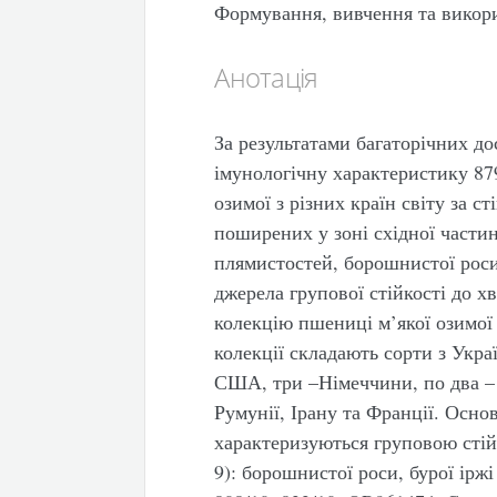
Формування, вивчення та викор
Анотація
За результатами багаторічних до
імунологічну характеристику 87
озимої з різних країн світу за 
поширених у зоні східної части
плямистостей, борошнистої роси,
джерела групової стійкості до х
колекцію пшениці м’якої озимої 
колекції складають сорти з Украї
США, три –Німеччини, по два – Бі
Румунії, Ірану та Франції. Основ
характеризуються груповою стійк
9): борошнистої роси, бурої іржі