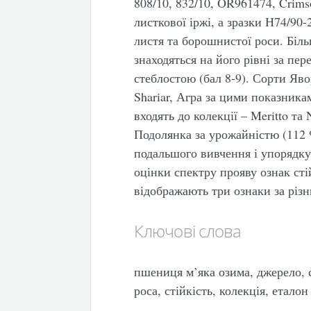
808/10, 832/10, OR961474, Crimso
листкової іржі, а зразки Н74/90-
листя та борошнистої роси. Біль
знаходяться на його рівні за пе
стеблостою (бал 8-9). Сорти Яво
Shariar, Агра за цими показника
входять до колекції – Meritto та
Подолянка за урожайністю (112
подальшого вивчення і упорядку
оцінки спектру прояву ознак сті
відображають три ознаки за різ
Ключові слова
пшениця м’яка озима, джерело, 
роса, стійкість, колекція, еталон