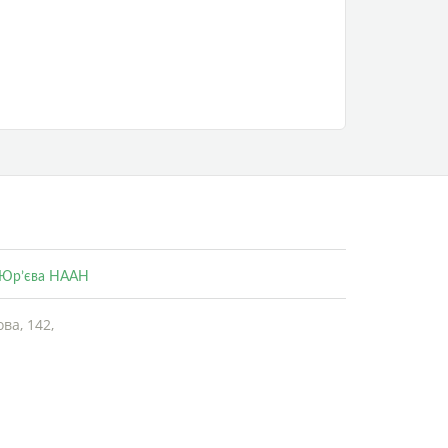
. Юр’єва НААН
ва, 142,