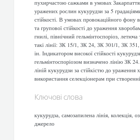
пухирчастою сажками в умовах Закарпаття, 
уражених рослин кукурудзи за 5 градаціям
стійкості. В умовах провокаційного фону 
та групової стійкості до ураження хвороба
гнилі, північний гельмінтоспоріоз, летюча 
такі лінії: ЗК 15/1, ЗК 24, ЗК 301/1, ЗК 351
ін. Індикатором високої стійкості кукуруд
гельмінтоспоріозом визначено лінію ЗК 24
ліній кукурудзи за стійкістю до ураження 
використання селекціонерам при створенні 
Ключові слова
кукурудза, самозапилена лінія, колекція, оз
джерело