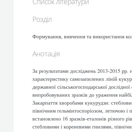
Список літератури
Розділ
Формування, вивчення та використання ко
Анотація
За результатами досліджень 2013-2015 рр. 
характеристику самозапилених ліній кукуру
державної сільськогосподарської дослідної 
випробовуваних зразків до ураження найб
Закарпаття хворобами кукурудзи: стеблови
північним гельмінтоспоріозом, летючою і
встановлено 16 зразків-еталонів різного р
стебловими і кореневими гнилями, північн