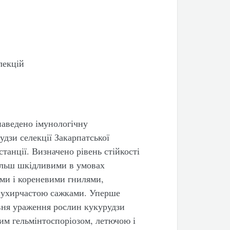
лекцій
наведено імунологічну
дзи селекції Закарпатської
станції. Визначено рівень стійкості
ільш шкідливими в умовах
ми і кореневими гнилями,
 пухирчастою сажками. Уперше
івня ураження рослин кукурудзи
им гельмінтоспоріозом, летючою і