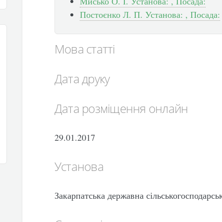
Мисько О. І. Установа: , Посада:
Постоєнко Л. П. Установа: , Посада:
Мова статті
Дата друку
Дата розміщення онлайн
29.01.2017
Установа
Закарпатська державна сільськогосподарсь