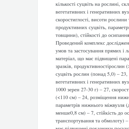
кількості суцвіть на рослині, ск
вегетативних і генеративних вуз
скоростиглості, висоти рослини
продуктивних суцвіть, параметр
товщини), стійкості до осипання
Проведений комплекс досліджень
умов та застосування прямих і 
матеріал, що має підвищені пара
зразків, продуктивностірослин (>
суцвіть рослин (понад 5,0) – 23
вегетативних і генеративних вузл
1000 зерен 27-30 г) – 27, скорост
(<110 см) – 24, розміщення нижн
параметрів нижнього міжвузля (
менше0,8 см) – 7, стійкість до о
транспортування та обмолоту) –
має підвищені показники посухос