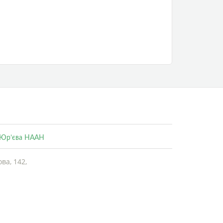
. Юр’єва НААН
ва, 142,