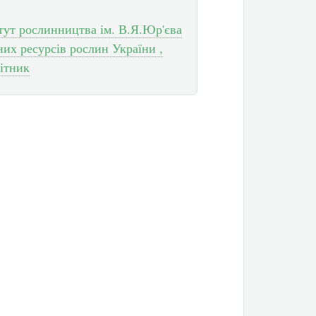
итут рослинництва ім. В.Я.Юр'єва
х ресурсів рослин України ,
ітник