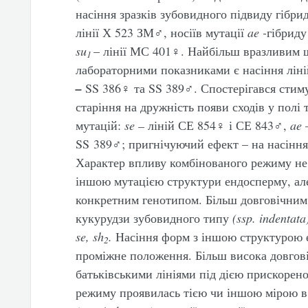
насіння зразків зубовидного підвиду гібри
лінії Х 523 ЗМ♂, носіїв мутації
ae
-
гібриду
su
– лінії МС 401♀. Найбільш вразливим щ
1
лабораторними показниками є насіння ліні
–
SS 386♀ та SS 389♂. Спостерігався сти
старіння на дружність появи сходів у полі 
мутацій:
se
–
ліній
СЕ 854♀ і СЕ 843♂,
ae
–
SS 389♂; пригнічуючий ефект – на насіння
Характер впливу комбінованого режиму не 
іншою мутацією структури ендосперму, але 
конкретним генотипом. Більш довговічним 
кукурудзи зубовидного типу
(
ssp
.
indentata
se
,
sh
.
Насіння форм з іншою структурою 
2
проміжне положення. Більш висока довговіч
батьківськими лініями під дією прискорено
режиму проявилась тією чи іншою мірою в 