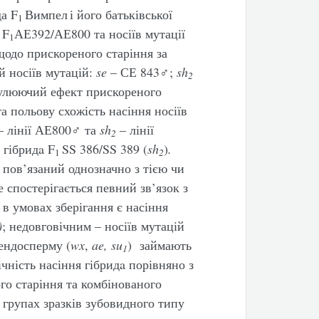
да F
Вимпел
і його батьківської
1
 F
АЕ392/АЕ800 та носіїв мутації
1
одо прискореного старіння за
й носіїв мутацій:
se
–
СЕ 843♂;
sh
2
мулюючий ефект прискореного
та польову схожість насіння носіїв
 лінії АЕ800♂ та
sh
– лінії
2
 гібридa F
SS 386/SS 389 (
sh
)
.
1
2
пов’язаний однозначно з тією чи
спостерігається певний зв’язок з
в умовах зберігання є насіння
)
;
недовговічним – носіїв мутацій
ендосперму (
wx
,
ae
,
su
)
займають
1
ність насіння гібридa порівняно з
го старіння та комбінованого
групах зразків зубовидного типу