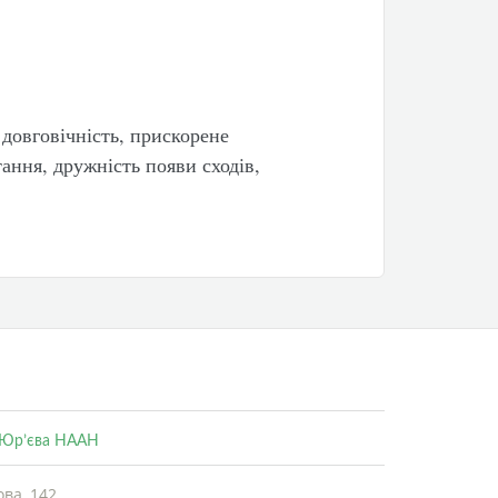
 довговічність, прискорене
ання, дружність появи сходів,
. Юр’єва НААН
ва, 142,