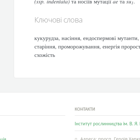
(
ssp
.
indentata
)
та носіїв мутації
ae
та
su
.
1
Ключові слова
кукурудза, насіння, ендоспермові мутанти,
старіння, проморожування, енергія пророст
схожість
КОНТАКТИ
Інститут рослинництва ім. В. Я
Адреса: просп. Героїв Харко
ція