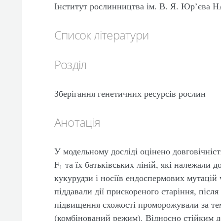
Інститут рослинництва ім. В. Я. Юр’єва
Список літератури
Розділ
Зберігання генетичних ресурсів рослин
Анотація
У модельному досліді оцінено довговічніст
F
та їх батьківських ліній, які належали 
1
кукурудзи і носіїв ендоспермових мутацій
піддавали дії прискореного старіння, після
підвищення схожості проморожували за те
(комбінований режим). Відносно стійким д