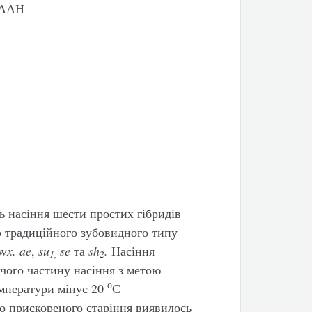
 НААН
ь насіння шести простих гібридів
до традиційного зубовидного типу
 w
x
,
ae
,
su
se
та
sh
.
Насіння
1,
2
 чого частину насіння з метою
о
мператури мінус 20
С
о прискореного старіння виявилось