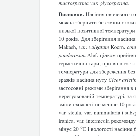
macrosperma var. glycosperma.
Висновки.
Насіння овочевого г
можна зберігати без зміни схожо
низької позитивної температури
10 років. Для зберігання насінн
Makash,
var. vulgatum
Koern.
сon
ponderosum
Alef. цілком прийнят
герметичної тари, при вологості
температури для збереження без 
зразків насіння нуту
Cicer ariet
застосовні режими зберігання в 
нерегульованій температурі, за 
зміни схожості не менше 10 рокі
var. sicula, var. nummularia і sub
iranica, var. intermedia рекомен
о
мінус 20
С і вологості насіння