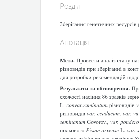
Розділ
Зберігання генетичних ресурсів
Анотація
Мета.
Провести аналіз стану нас
різновидів при зберіганні в кон
для розробки рекомендацій щодо 
Результати та обговорення.
Про
схожості насіння 86 зразків зер
L.
сonvar.ruminatum
різновидів
v
різновидів
var. ecaducum, var. vu
seminanum
Govorov.,
var. ponder
польового
Pisum arvense
L.
var. 
convar. arietinum var. arietinum
Se