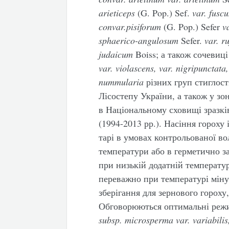
arieticeps
(G. Pop.) Sef.
var. fusc
convar.pisiforum
(G. Pop.) Sefer
v
sphaerico-angulosum
Sefer.
var. r
judaicum
Boiss; а також сочевиц
var. violascens, var. nigripunctat
nummularia
різних груп стиглост
Лісостепу України, а також у зо
в Національному сховищі зразкі
(1994-2013 рр.). Насіння гороху 
тарі в умовах контрольованої во
температури або в герметично з
при низькій додатній температур
переважно при температурі міну
зберігання для зернового гороху,
Обговорюються оптимальні режим
subsp. microsperma var. variabilis