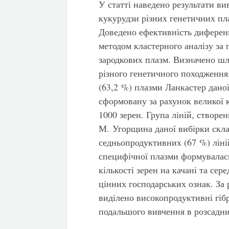
У статті наведено результати в
кукурудзи різних генетичних пла
Доведено ефективність диференц
методом кластерного аналізу за 
зародкових плазм. Визначено шл
різного генетичного походження
(63,2 %) плазми Ланкастер дано
сформовану за рахунок великої к
1000 зерен. Група ліній, створен
М. Угорщина даної
вибірки скла
седньопродуктивних (67 %) ліні
специфічної плазми формувалась
кількості зерен на качані та сер
цінних господарських ознак. За
виділено високопродуктивні гіб
подальшого вивчення в розсадни