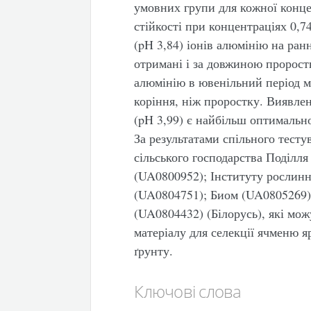
умовних групи для кожної конце
стійкості при концентраціях
0,7
(pH 3,84) іонів алюмінію на ран
отримані і за довжиною пророст
алюмінію в ювенільний період м
коріння, ніж проростку. Виявле
(pH 3,99) є найбільш оптимальн
За результатами спільного тесту
сільського господарства Поділл
(UA0800952); Інституту рослин
(UA0804751); Биом (UA0805269) 
(UA0804432) (Білорусь), які мож
матеріалу для селекції ячменю я
ґрунту.
Ключові слова