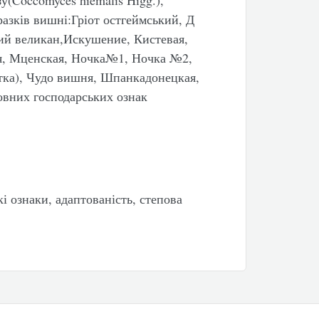
зу(Coccomyces hiemalis Higg.),
разків вишні:Гріот остгеймський, Д
кий великан,Искушение, Кистевая,
ая, Мценская, Ночка№1, Ночка №2,
тка), Чудо вишня, Шпанкадонецкая,
новних господарських ознак
і ознаки, адаптованість, степова