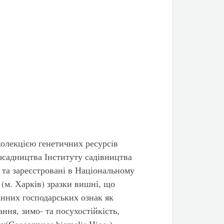
 колекцією генетичних ресурсів
зсадництва Інституту садівництва
 та зареєстровані в Національному
(м. Харків) зразки вишні, що
інних господарських ознак як
ння, зимо- та посухостійкість,