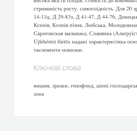
висока якість плодів, стійкість до кокоміко
стриманість росту, самоплідність. Для 20 з
14-11ц, Д 29-83з, Д 41-47, Д 44-76, Донец
Ксенія, Ксенія пізня, Любська, Молодежн
Саратовская малышка, Славянка (Альтруїс
Újfehértói fürtös надані характеристика ос
таелементи новизни.
Ключові слова
вишня, зразки, генофонд, цінні господарськ
зона