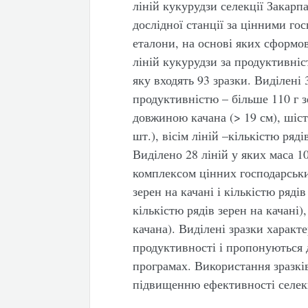
ліній кукурудзи селекції Закарп
дослідної станції за цінними г
еталони, на основі яких сформо
ліній кукурудзи за продуктивніс
яку входять 93 зразки. Виділені 
продуктивністю – більше 110 г з
довжиною качана (> 19 см), шість
шт.), вісім ліній –кількістю ряді
Виділено 28 ліній у яких маса 1
комплексом цінних господарських
зерен на качані і кількістю ряді
кількістю рядів зерен на качані
качана). Виділені зразки харак
продуктивності і пропонуються 
програмах. Використання зразкі
підвищенню ефективності селекц