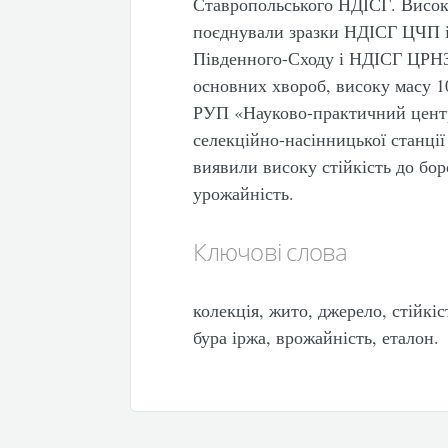
Ставропольського НДІСГ. Високу
поєднували зразки НДІСГ ЦЧП 
Південного-Сходу і НДІСГ ЦРНЗ.
основних хвороб, високу масу 10
РУП «Науково-практичний центр
селекційно-насінницької станці
виявили високу стійкість до бор
урожайність.
Ключові слова
колекція, жито, джерело, стійкіс
бура іржа, врожайність, еталон.