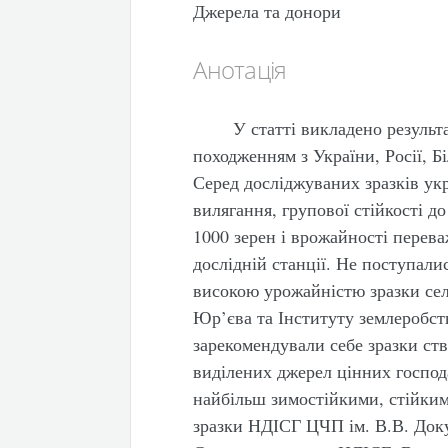
Джерела та донори
Анотація
У статті викладено результ
походженням з України, Росії, Бі
Серед досліджуваних зразків укр
вилягання, групової стійкості д
1000 зерен і врожайності перева
дослідній станції. Не поступали
високою урожайністю зразки сел
Юр’єва та Інституту землеробств
зарекомендували себе зразки ств
виділених джерел цінних господ
найбільш зимостійкими, стійким
зразки НДІСГ ЦЧП ім. В.В. Док