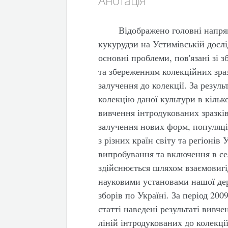
Анотація
Відображено головні напря
кукурудзи на Устимівській дослі
основні проблеми, пов'язані зі 
та збереженням колекційних зра
залучення до колекції. За резул
колекцію даної культури в кільк
вивчення інтродукованих зразків
залучення нових форм, популяцій
з різних країн світу та регіонів
випробування та включення в се
здійснюється шляхом взаємовигі
науковими установами нашої дер
зборів по Україні. За період 200
статті наведені результаті вивч
ліній інтродукованих до колекці