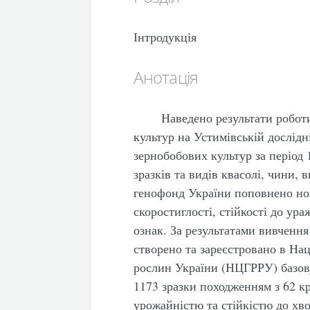
Інтродукція
Анотація
Наведено результати робот
культур на Устимівській дослідн
зернобобових культур за період 
зразків та видів квасолі, чини,
генофонд України поповнено но
скоростиглості, стійкості до ур
ознак. За результатами вивченн
створено та зареєстровано в На
рослин України (НЦГРРУ) базов
1173 зразки походженням з 62 кр
урожайністю та стійкістю до хв