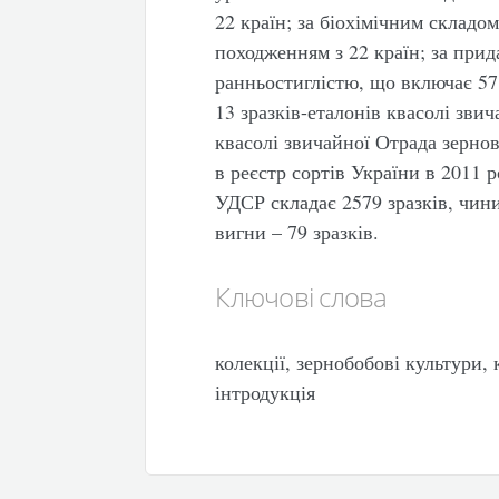
22 країн; за біохімічним складо
походженням з 22 країн; за прид
ранньостиглістю, що включає 57
13 зразків-еталонів квасолі зви
квасолі звичайної Отрада зерно
в реєстр сортів України в 2011 р
УДСР складає 2579 зразків, чини
вигни – 79 зразків.
Ключові слова
колекції, зернобобові культури,
інтродукція