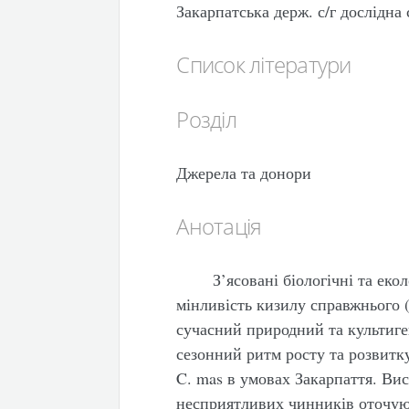
Закарпатська держ. с/г дослідн
Список літератури
Розділ
Джерела та донори
Анотація
З’ясовані біологічні та ек
мінливість кизилу справжнього (
сучасний природний та культиге
сезонний ритм росту та розвитк
C. mas в умовах Закарпаття. Вис
несприятливих чинників оточую