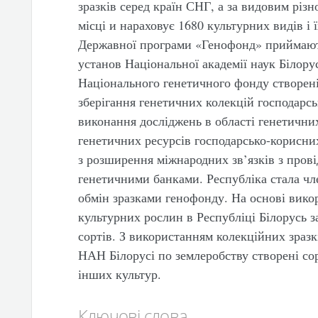
зразків серед країн СНГ, а за видовим різ
місці и нараховує 1680 культурних видів і 
Державної програми «Генофонд» приймають
установ Національної академії наук Білору
Національного генетичного фонду створені
зберігання генетичних колекцій господарс
виконання досліджень в області генетични
генетичних ресурсів господарсько-корисних
з розширення міжнародних зв’язків з пров
генетичними банками. Республіка стала ч
обмін зразками генофонду. На основі вико
культурних рослин в Республіці Білорусь за
сортів. З використанням колекційних зраз
НАН Білорусі по землеробству створені сор
інших культур.
Ключові слова