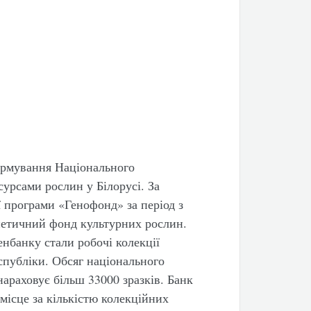
ормування Національного
сурсами рослин у Білорусі. За
 програми «Генофонд» за період з
нетичний фонд культурних рослин.
нбанку стали робочі колекції
спубліки. Обсяг національного
араховує більш 33000 зразків. Банк
 місце за кількістю колекційних