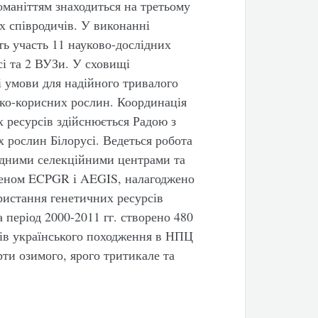
номаніттям знаходиться на третьому
їх співродичів. У виконанні
 участь 11 науково-дослідних
сі та 2 ВУЗи. У сховищі
 умови для надійного тривалого
ько-корисних рослин. Координація
х ресурсів здійснюється Радою з
 рослин Білорусі. Ведеться робота
ідними селекційними центрами та
леном ECPGR і AEGIS, налагоджено
ристання генетичних ресурсів
 період 2000-2011 гг. створено 480
ків українського походження в НПЦ
ти озимого, ярого тритикале та