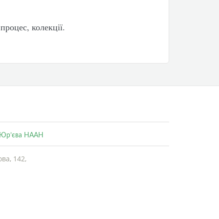
процес, колекції.
. Юр’єва НААН
ва, 142,