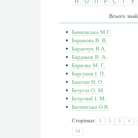
Н
О
П
Р
С
Т
У
Всього знай
Банковська М.Г.
Баранова В. В.
Баранчук В.А.
Бардаков В. А.
Барилко М. Г.
Барсуков І. П.
Баштан Н. О.
Безугла О. М.
Безуглий І. М.
Билинська О.В.
Сторінки:
1
2
3
4
54