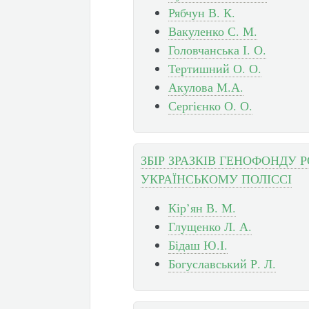
Рябчун В. К.
Вакуленко С. М.
Головчанська І. О.
Тертишний О. О.
Акулова М.А.
Сергієнко О. О.
ЗБІР ЗРАЗКІВ ГЕНОФОНДУ 
УКРАЇНСЬКОМУ ПОЛІССІ
Кір’ян В. М.
Глущенко Л. А.
Бідаш Ю.І.
Богуславський Р. Л.