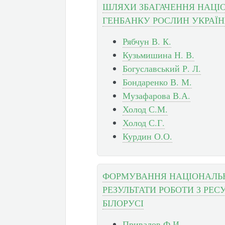
ШЛЯХИ ЗБАГАЧЕННЯ НАЦІ
ГЕНБАНКУ РОСЛИН УКРАЇ
Рябчун В. К.
Кузьмишина Н. В.
Богуславський Р. Л.
Бондаренко В. М.
Музафарова В.А.
Холод С.М.
Холод С.Г.
Курдин О.О.
ФОРМУВАННЯ НАЦІОНАЛЬН
РЕЗУЛЬТАТИ РОБОТИ З РЕ
БІЛОРУСІ
Привалов Ф.И.