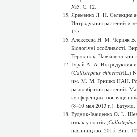
№5. С. 12.
Яременко Л. Н. Селекция ас
Интродукция растений и зе
157.
Алексєєва Н. М. Черняк В.
Біологічні особливості. В
Тернопіль: Навчальна книга:
Горай А. А. Интродукция и
(
Callistephus chinensis
(L.) 
им. М. М. Гришко НАН. Ро
разнообразия растений: 
конференции, посвященной
(8–10 мая 2013 г.). Батуми,
Рудник-Іващенко О. І., Шев
ознак у сортів (
Callistephus
насінництво. 2015. Вип. 10