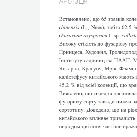
Анотація
Встановлено, що 65 зразків коле
chinensis
(L.) Nees), тобто 62,5 
(
Fusarium oxysporum
f. sp.
callis
Високу стікість до фузаріозу пр
Принцеса, Художня, Трояндоподі
Інституту садівництва НААН: Ма
Янтарна, Красуня, Мрія, Фламін
калістефусу китайського мають в
45,2 % від всієї колекції, що вр
Виявлено, що середня насіннєва
фузаріозу сорту завжди нижча за
сортотипу. Доведено, що на ріве
китайського впливає тривалість
періодом цвітіння частіше враж