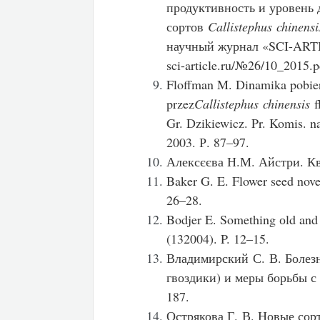
продуктивность и уровень
сортов
Callistephus chinensi
научный журнал «SCI-ARTIC
sci-article.ru/№26/10_2015.
Floffman M. Dinamika pobie
przez
Callistephus chinensis
f
Gr. Dzikiewicz. Pr. Komis. n
2003. Р. 87–97.
Алексєєва Н.М. Айстри. Кві
Baker G. E. Flower seed nove
26–28.
Bodjer E. Something оld and
(132004). P. 12–15.
Владимирский С. В. Болез
гвоздики) и меры борьбы с
187.
Острякова Г. В. Новые сор