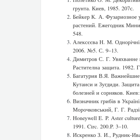
грунта. Киев, 1985. 207с.
Бейкер К. А. Фузариозное 
растений. Ежегодник Мини
548.
Алексєєва Н. М. Однорічні
2006. №5. С. 9–13.
Димитров С. Г. Увяхванне н
Растителна защита. 1982. Г
Багатурия В.Я. Важнейшие 
Кутаиси и Зугдиди. Защита
болезней и сорняков. Киев:
Визначник грибів в Україні.
Морочковський, Г. Г. Радзі
Honeywell E. P. Aster culture
1991. Circ. 200.P. 3–10.
Искренко З. И., Рудник-Ив