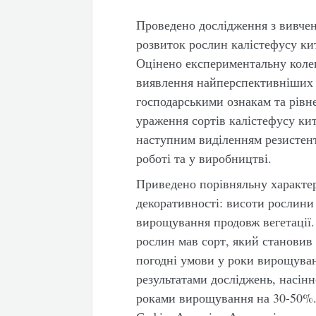
Проведено дослідження з вивчен
розвиток рослин калістефусу ки
Оцінено експериментальну колек
виявлення найперспективніших ф
господарськими ознакам та рівн
ураження сортів калістефусу ки
наступним виділенням резистент
роботі та у виробництві.
Приведено порівняльну характе
декоративності: висоти рослини 
вирощування продовж вегетації.
рослин мав сорт, який становив
погодні умови у роки вирощуван
результатами досліджень, насінн
роками вирощування на 30-50%. 