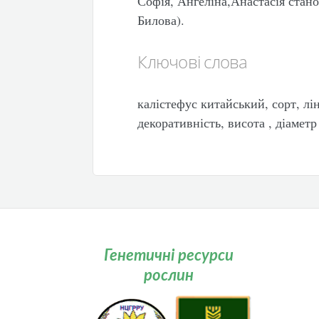
Софія, Ангеліна,Анастасія стано
Билова).
Ключові слова
калістефус китайський, сорт, лін
декоративність, висота , діаметр
Генетичні ресурси
рослин