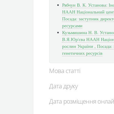
Рябчун В. К. Установа: І
НААН Національний центр
Посада: заступник директ
ресурсами
Кузьмишина Н. В. Установ
В.Я.Юр'єва НААН Націона
рослин України , Посада: з
генетичних ресурсів
Мова статті
Дата друку
Дата розміщення онла